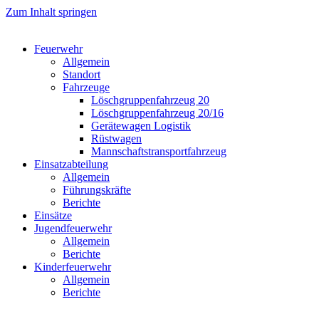
Zum Inhalt springen
Feuerwehr
Allgemein
Standort
Fahrzeuge
Löschgruppen­fahrzeug 20
Lösch­gruppen­fahrzeug 20/16
Geräte­wagen Logistik
Rüst­wagen
Mannschafts­transportfahrzeug
Einsatz­abteilung
Allgemein
Führungs­kräfte
Berichte
Einsätze
Jugend­feuerwehr
Allgemein
Berichte
Kinder­feuerwehr
Allgemein
Berichte