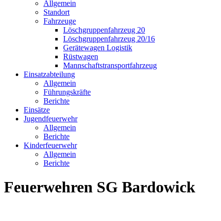
Allgemein
Standort
Fahrzeuge
Löschgruppen­fahrzeug 20
Lösch­gruppen­fahrzeug 20/16
Geräte­wagen Logistik
Rüst­wagen
Mannschafts­transportfahrzeug
Einsatz­abteilung
Allgemein
Führungs­kräfte
Berichte
Einsätze
Jugend­feuerwehr
Allgemein
Berichte
Kinder­feuerwehr
Allgemein
Berichte
Feuerwehren SG Bardowick