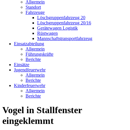
Allgemein
Standort
Fahrzeuge
Löschgruppen­fahrzeug 20
Lösch­gruppen­fahrzeug 20/16
Geräte­wagen Logistik
Rüst­wagen
Mannschafts­transportfahrzeug
Einsatz­abteilung
Allgemein
Führungs­kräfte
Berichte
Einsätze
Jugend­feuerwehr
Allgemein
Berichte
Kinder­feuerwehr
Allgemein
Berichte
Vogel in Stallfenster
eingeklemmt