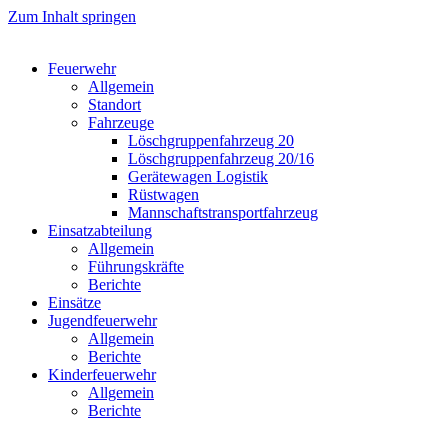
Zum Inhalt springen
Feuerwehr
Allgemein
Standort
Fahrzeuge
Löschgruppen­fahrzeug 20
Lösch­gruppen­fahrzeug 20/16
Geräte­wagen Logistik
Rüst­wagen
Mannschafts­transportfahrzeug
Einsatz­abteilung
Allgemein
Führungs­kräfte
Berichte
Einsätze
Jugend­feuerwehr
Allgemein
Berichte
Kinder­feuerwehr
Allgemein
Berichte