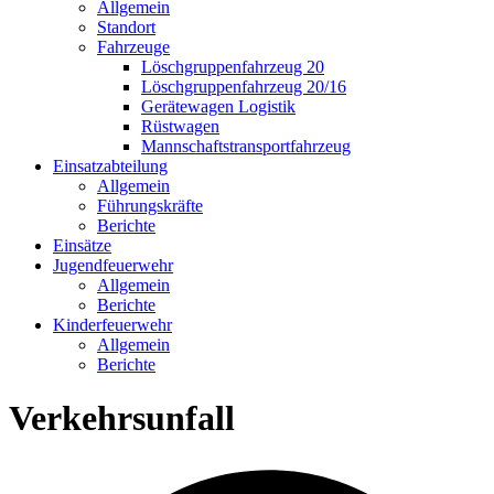
Allgemein
Standort
Fahrzeuge
Löschgruppen­fahrzeug 20
Lösch­gruppen­fahrzeug 20/16
Geräte­wagen Logistik
Rüst­wagen
Mannschafts­transportfahrzeug
Einsatz­abteilung
Allgemein
Führungs­kräfte
Berichte
Einsätze
Jugend­feuerwehr
Allgemein
Berichte
Kinder­feuerwehr
Allgemein
Berichte
Verkehrsunfall