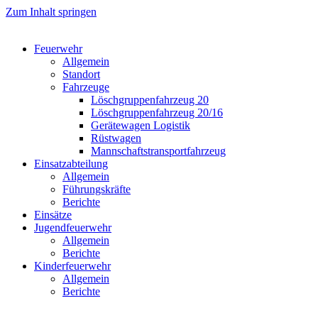
Zum Inhalt springen
Feuerwehr
Allgemein
Standort
Fahrzeuge
Löschgruppen­fahrzeug 20
Lösch­gruppen­fahrzeug 20/16
Geräte­wagen Logistik
Rüst­wagen
Mannschafts­transportfahrzeug
Einsatz­abteilung
Allgemein
Führungs­kräfte
Berichte
Einsätze
Jugend­feuerwehr
Allgemein
Berichte
Kinder­feuerwehr
Allgemein
Berichte