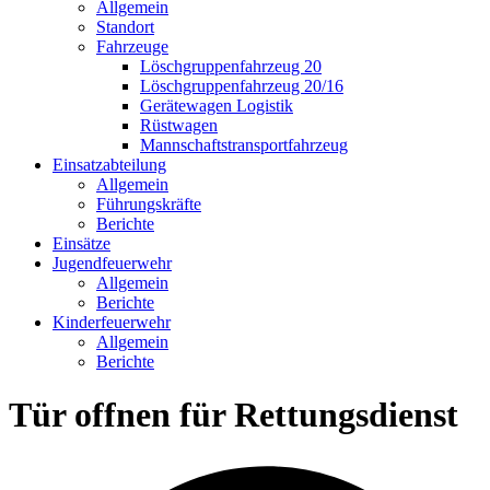
Allgemein
Standort
Fahrzeuge
Löschgruppen­fahrzeug 20
Lösch­gruppen­fahrzeug 20/16
Geräte­wagen Logistik
Rüst­wagen
Mannschafts­transportfahrzeug
Einsatz­abteilung
Allgemein
Führungs­kräfte
Berichte
Einsätze
Jugend­feuerwehr
Allgemein
Berichte
Kinder­feuerwehr
Allgemein
Berichte
Tür offnen für Rettungsdienst