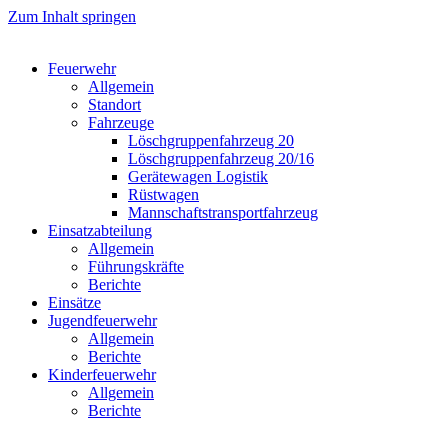
Zum Inhalt springen
Feuerwehr
Allgemein
Standort
Fahrzeuge
Löschgruppen­fahrzeug 20
Lösch­gruppen­fahrzeug 20/16
Geräte­wagen Logistik
Rüst­wagen
Mannschafts­transportfahrzeug
Einsatz­abteilung
Allgemein
Führungs­kräfte
Berichte
Einsätze
Jugend­feuerwehr
Allgemein
Berichte
Kinder­feuerwehr
Allgemein
Berichte