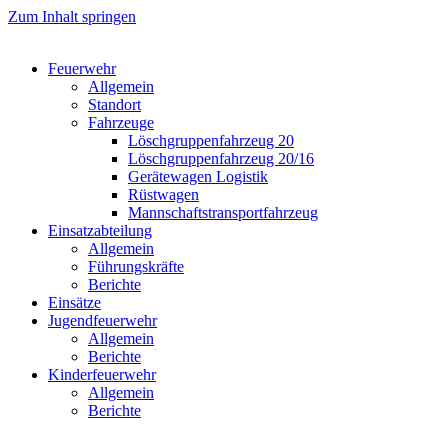
Zum Inhalt springen
Feuerwehr
Allgemein
Standort
Fahrzeuge
Löschgruppen­fahrzeug 20
Lösch­gruppen­fahrzeug 20/16
Geräte­wagen Logistik
Rüst­wagen
Mannschafts­transportfahrzeug
Einsatz­abteilung
Allgemein
Führungs­kräfte
Berichte
Einsätze
Jugend­feuerwehr
Allgemein
Berichte
Kinder­feuerwehr
Allgemein
Berichte