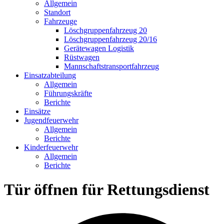
Allgemein
Standort
Fahrzeuge
Löschgruppen­fahrzeug 20
Lösch­gruppen­fahrzeug 20/16
Geräte­wagen Logistik
Rüst­wagen
Mannschafts­transportfahrzeug
Einsatz­abteilung
Allgemein
Führungs­kräfte
Berichte
Einsätze
Jugend­feuerwehr
Allgemein
Berichte
Kinder­feuerwehr
Allgemein
Berichte
Tür öffnen für Rettungsdienst