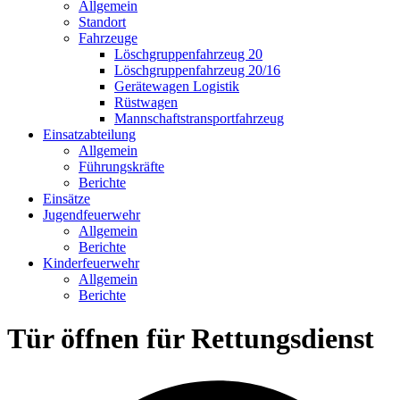
Allgemein
Standort
Fahrzeuge
Löschgruppen­fahrzeug 20
Lösch­gruppen­fahrzeug 20/16
Geräte­wagen Logistik
Rüst­wagen
Mannschafts­transportfahrzeug
Einsatz­abteilung
Allgemein
Führungs­kräfte
Berichte
Einsätze
Jugend­feuerwehr
Allgemein
Berichte
Kinder­feuerwehr
Allgemein
Berichte
Tür öffnen für Rettungsdienst