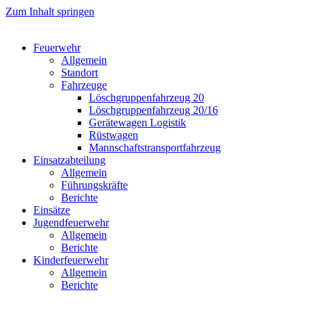
Zum Inhalt springen
Feuerwehr
Allgemein
Standort
Fahrzeuge
Löschgruppen­fahrzeug 20
Lösch­gruppen­fahrzeug 20/16
Geräte­wagen Logistik
Rüst­wagen
Mannschafts­transportfahrzeug
Einsatz­abteilung
Allgemein
Führungs­kräfte
Berichte
Einsätze
Jugend­feuerwehr
Allgemein
Berichte
Kinder­feuerwehr
Allgemein
Berichte