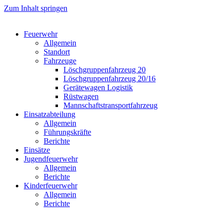
Zum Inhalt springen
Feuerwehr
Allgemein
Standort
Fahrzeuge
Löschgruppen­fahrzeug 20
Lösch­gruppen­fahrzeug 20/16
Geräte­wagen Logistik
Rüst­wagen
Mannschafts­transportfahrzeug
Einsatz­abteilung
Allgemein
Führungs­kräfte
Berichte
Einsätze
Jugend­feuerwehr
Allgemein
Berichte
Kinder­feuerwehr
Allgemein
Berichte