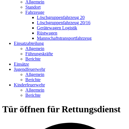
Allgemein
Standort
Fahrzeuge
Löschgruppen­fahrzeug 20
Lösch­gruppen­fahrzeug 20/16
Geräte­wagen Logistik
Rüst­wagen
Mannschafts­transportfahrzeug
Einsatz­abteilung
Allgemein
Führungs­kräfte
Berichte
Einsätze
Jugend­feuerwehr
Allgemein
Berichte
Kinder­feuerwehr
Allgemein
Berichte
Tür öffnen für Rettungsdienst