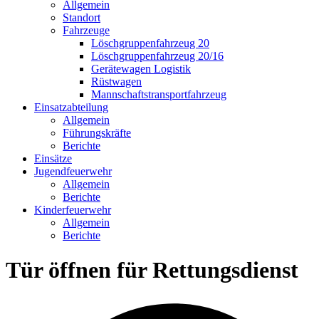
Allgemein
Standort
Fahrzeuge
Löschgruppen­fahrzeug 20
Lösch­gruppen­fahrzeug 20/16
Geräte­wagen Logistik
Rüst­wagen
Mannschafts­transportfahrzeug
Einsatz­abteilung
Allgemein
Führungs­kräfte
Berichte
Einsätze
Jugend­feuerwehr
Allgemein
Berichte
Kinder­feuerwehr
Allgemein
Berichte
Tür öffnen für Rettungsdienst