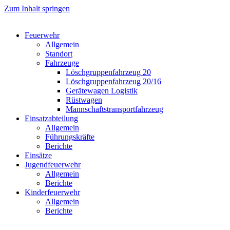
Zum Inhalt springen
Feuerwehr
Allgemein
Standort
Fahrzeuge
Löschgruppen­fahrzeug 20
Lösch­gruppen­fahrzeug 20/16
Geräte­wagen Logistik
Rüst­wagen
Mannschafts­transportfahrzeug
Einsatz­abteilung
Allgemein
Führungs­kräfte
Berichte
Einsätze
Jugend­feuerwehr
Allgemein
Berichte
Kinder­feuerwehr
Allgemein
Berichte