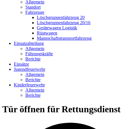
Allgemein
Standort
Fahrzeuge
Löschgruppen­fahrzeug 20
Lösch­gruppen­fahrzeug 20/16
Geräte­wagen Logistik
Rüst­wagen
Mannschafts­transportfahrzeug
Einsatz­abteilung
Allgemein
Führungs­kräfte
Berichte
Einsätze
Jugend­feuerwehr
Allgemein
Berichte
Kinder­feuerwehr
Allgemein
Berichte
Tür öffnen für Rettungsdienst