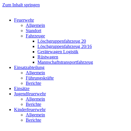
Zum Inhalt springen
Feuerwehr
Allgemein
Standort
Fahrzeuge
Löschgruppen­fahrzeug 20
Lösch­gruppen­fahrzeug 20/16
Geräte­wagen Logistik
Rüst­wagen
Mannschafts­transportfahrzeug
Einsatz­abteilung
Allgemein
Führungs­kräfte
Berichte
Einsätze
Jugend­feuerwehr
Allgemein
Berichte
Kinder­feuerwehr
Allgemein
Berichte