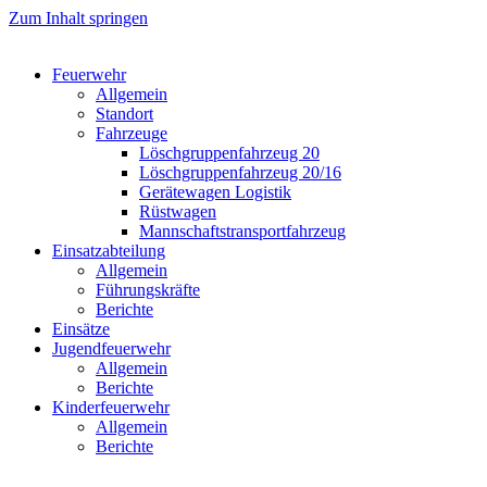
Zum Inhalt springen
Feuerwehr
Allgemein
Standort
Fahrzeuge
Löschgruppen­fahrzeug 20
Lösch­gruppen­fahrzeug 20/16
Geräte­wagen Logistik
Rüst­wagen
Mannschafts­transportfahrzeug
Einsatz­abteilung
Allgemein
Führungs­kräfte
Berichte
Einsätze
Jugend­feuerwehr
Allgemein
Berichte
Kinder­feuerwehr
Allgemein
Berichte