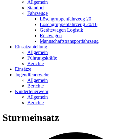
Allgemein
Standort
Fahrzeuge
Löschgruppen­fahrzeug 20
Lösch­gruppen­fahrzeug 20/16
Geräte­wagen Logistik
Rüst­wagen
Mannschafts­transportfahrzeug
Einsatz­abteilung
Allgemein
Führungs­kräfte
Berichte
Einsätze
Jugend­feuerwehr
Allgemein
Berichte
Kinder­feuerwehr
Allgemein
Berichte
Sturmeinsatz