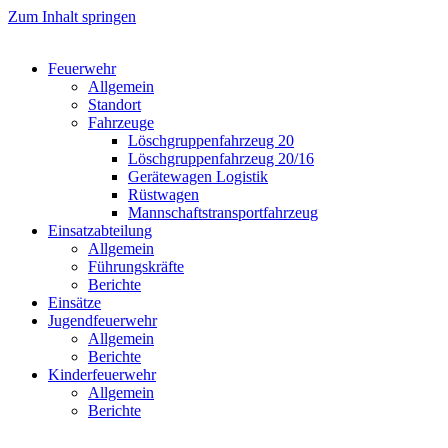
Zum Inhalt springen
Feuerwehr
Allgemein
Standort
Fahrzeuge
Löschgruppen­fahrzeug 20
Lösch­gruppen­fahrzeug 20/16
Geräte­wagen Logistik
Rüst­wagen
Mannschafts­transportfahrzeug
Einsatz­abteilung
Allgemein
Führungs­kräfte
Berichte
Einsätze
Jugend­feuerwehr
Allgemein
Berichte
Kinder­feuerwehr
Allgemein
Berichte