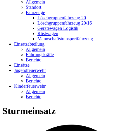
Allgemein
Standort
Fahrzeuge
Löschgruppen­fahrzeug 20
Lösch­gruppen­fahrzeug 20/16
Geräte­wagen Logistik
Rüst­wagen
Mannschafts­transportfahrzeug
Einsatz­abteilung
Allgemein
Führungs­kräfte
Berichte
Einsätze
Jugend­feuerwehr
Allgemein
Berichte
Kinder­feuerwehr
Allgemein
Berichte
Sturmeinsatz