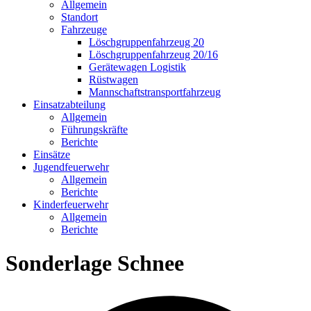
Allgemein
Standort
Fahrzeuge
Löschgruppen­fahrzeug 20
Lösch­gruppen­fahrzeug 20/16
Geräte­wagen Logistik
Rüst­wagen
Mannschafts­transportfahrzeug
Einsatz­abteilung
Allgemein
Führungs­kräfte
Berichte
Einsätze
Jugend­feuerwehr
Allgemein
Berichte
Kinder­feuerwehr
Allgemein
Berichte
Sonderlage Schnee