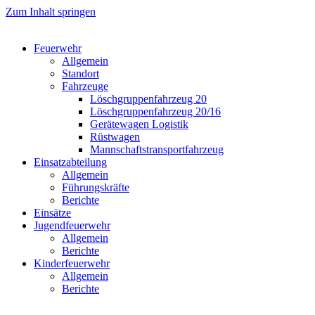
Zum Inhalt springen
Feuerwehr
Allgemein
Standort
Fahrzeuge
Löschgruppen­fahrzeug 20
Lösch­gruppen­fahrzeug 20/16
Geräte­wagen Logistik
Rüst­wagen
Mannschafts­transportfahrzeug
Einsatz­abteilung
Allgemein
Führungs­kräfte
Berichte
Einsätze
Jugend­feuerwehr
Allgemein
Berichte
Kinder­feuerwehr
Allgemein
Berichte