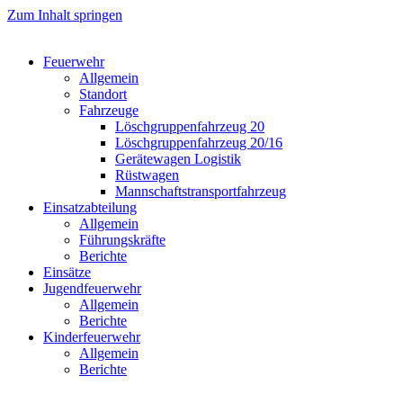
Zum Inhalt springen
Feuerwehr
Allgemein
Standort
Fahrzeuge
Löschgruppen­fahrzeug 20
Lösch­gruppen­fahrzeug 20/16
Geräte­wagen Logistik
Rüst­wagen
Mannschafts­transportfahrzeug
Einsatz­abteilung
Allgemein
Führungs­kräfte
Berichte
Einsätze
Jugend­feuerwehr
Allgemein
Berichte
Kinder­feuerwehr
Allgemein
Berichte