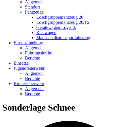
Allgemein
Standort
Fahrzeuge
Löschgruppen­fahrzeug 20
Lösch­gruppen­fahrzeug 20/16
Geräte­wagen Logistik
Rüst­wagen
Mannschafts­transportfahrzeug
Einsatz­abteilung
Allgemein
Führungs­kräfte
Berichte
Einsätze
Jugend­feuerwehr
Allgemein
Berichte
Kinder­feuerwehr
Allgemein
Berichte
Sonderlage Schnee