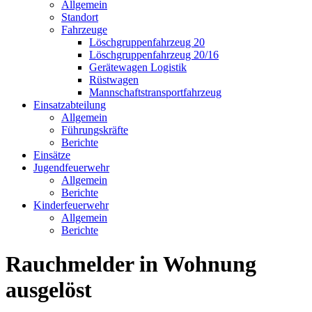
Allgemein
Standort
Fahrzeuge
Löschgruppen­fahrzeug 20
Lösch­gruppen­fahrzeug 20/16
Geräte­wagen Logistik
Rüst­wagen
Mannschafts­transportfahrzeug
Einsatz­abteilung
Allgemein
Führungs­kräfte
Berichte
Einsätze
Jugend­feuerwehr
Allgemein
Berichte
Kinder­feuerwehr
Allgemein
Berichte
Rauchmelder in Wohnung
ausgelöst