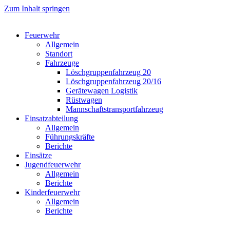
Zum Inhalt springen
Feuerwehr
Allgemein
Standort
Fahrzeuge
Löschgruppen­fahrzeug 20
Lösch­gruppen­fahrzeug 20/16
Geräte­wagen Logistik
Rüst­wagen
Mannschafts­transportfahrzeug
Einsatz­abteilung
Allgemein
Führungs­kräfte
Berichte
Einsätze
Jugend­feuerwehr
Allgemein
Berichte
Kinder­feuerwehr
Allgemein
Berichte