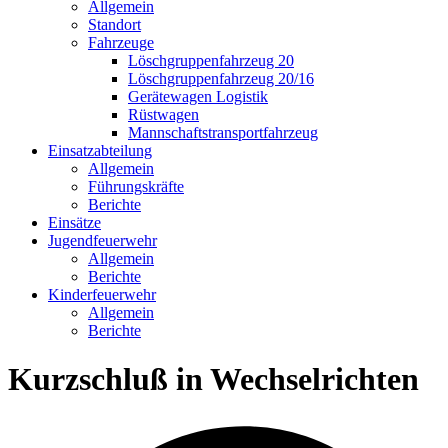
Allgemein
Standort
Fahrzeuge
Löschgruppen­fahrzeug 20
Lösch­gruppen­fahrzeug 20/16
Geräte­wagen Logistik
Rüst­wagen
Mannschafts­transportfahrzeug
Einsatz­abteilung
Allgemein
Führungs­kräfte
Berichte
Einsätze
Jugend­feuerwehr
Allgemein
Berichte
Kinder­feuerwehr
Allgemein
Berichte
Kurzschluß in Wechselrichten