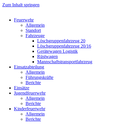
Zum Inhalt springen
Feuerwehr
Allgemein
Standort
Fahrzeuge
Löschgruppen­fahrzeug 20
Lösch­gruppen­fahrzeug 20/16
Geräte­wagen Logistik
Rüst­wagen
Mannschafts­transportfahrzeug
Einsatz­abteilung
Allgemein
Führungs­kräfte
Berichte
Einsätze
Jugend­feuerwehr
Allgemein
Berichte
Kinder­feuerwehr
Allgemein
Berichte