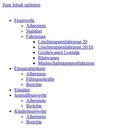
Zum Inhalt springen
Feuerwehr
Allgemein
Standort
Fahrzeuge
Löschgruppen­fahrzeug 20
Lösch­gruppen­fahrzeug 20/16
Geräte­wagen Logistik
Rüst­wagen
Mannschafts­transportfahrzeug
Einsatz­abteilung
Allgemein
Führungs­kräfte
Berichte
Einsätze
Jugend­feuerwehr
Allgemein
Berichte
Kinder­feuerwehr
Allgemein
Berichte