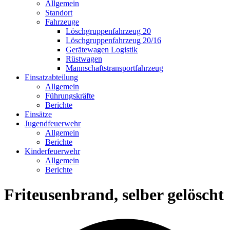
Allgemein
Standort
Fahrzeuge
Löschgruppen­fahrzeug 20
Lösch­gruppen­fahrzeug 20/16
Geräte­wagen Logistik
Rüst­wagen
Mannschafts­transportfahrzeug
Einsatz­abteilung
Allgemein
Führungs­kräfte
Berichte
Einsätze
Jugend­feuerwehr
Allgemein
Berichte
Kinder­feuerwehr
Allgemein
Berichte
Friteusenbrand, selber gelöscht