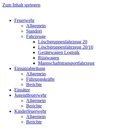
Zum Inhalt springen
Feuerwehr
Allgemein
Standort
Fahrzeuge
Löschgruppen­fahrzeug 20
Lösch­gruppen­fahrzeug 20/16
Geräte­wagen Logistik
Rüst­wagen
Mannschafts­transportfahrzeug
Einsatz­abteilung
Allgemein
Führungs­kräfte
Berichte
Einsätze
Jugend­feuerwehr
Allgemein
Berichte
Kinder­feuerwehr
Allgemein
Berichte