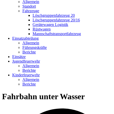
Allgemein
Standort
Fahrzeuge
Löschgruppen­fahrzeug 20
Lösch­gruppen­fahrzeug 20/16
Geräte­wagen Logistik
Rüst­wagen
Mannschafts­transportfahrzeug
Einsatz­abteilung
Allgemein
Führungs­kräfte
Berichte
Einsätze
Jugend­feuerwehr
Allgemein
Berichte
Kinder­feuerwehr
Allgemein
Berichte
Fahrbahn unter Wasser