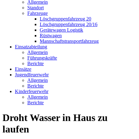
Allgemein
Standort
Fahrzeuge
Löschgruppen­fahrzeug 20
Lösch­gruppen­fahrzeug 20/16
Geräte­wagen Logistik
Rüst­wagen
Mannschafts­transportfahrzeug
Einsatz­abteilung
Allgemein
Führungs­kräfte
Berichte
Einsätze
Jugend­feuerwehr
Allgemein
Berichte
Kinder­feuerwehr
Allgemein
Berichte
Droht Wasser in Haus zu
laufen