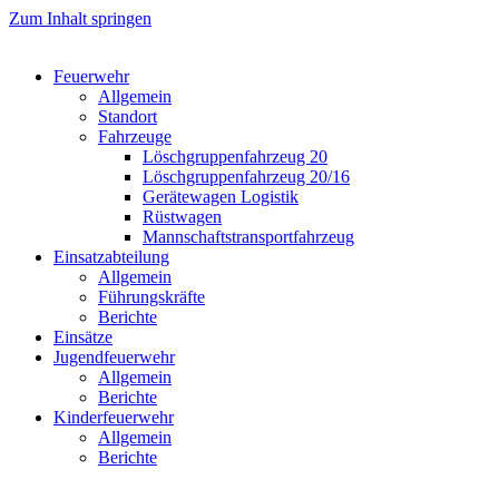
Zum Inhalt springen
Feuerwehr
Allgemein
Standort
Fahrzeuge
Löschgruppen­fahrzeug 20
Lösch­gruppen­fahrzeug 20/16
Geräte­wagen Logistik
Rüst­wagen
Mannschafts­transportfahrzeug
Einsatz­abteilung
Allgemein
Führungs­kräfte
Berichte
Einsätze
Jugend­feuerwehr
Allgemein
Berichte
Kinder­feuerwehr
Allgemein
Berichte