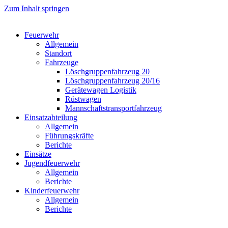
Zum Inhalt springen
Feuerwehr
Allgemein
Standort
Fahrzeuge
Löschgruppen­fahrzeug 20
Lösch­gruppen­fahrzeug 20/16
Geräte­wagen Logistik
Rüst­wagen
Mannschafts­transportfahrzeug
Einsatz­abteilung
Allgemein
Führungs­kräfte
Berichte
Einsätze
Jugend­feuerwehr
Allgemein
Berichte
Kinder­feuerwehr
Allgemein
Berichte