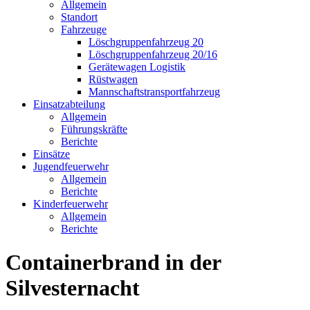
Allgemein
Standort
Fahrzeuge
Löschgruppen­fahrzeug 20
Lösch­gruppen­fahrzeug 20/16
Geräte­wagen Logistik
Rüst­wagen
Mannschafts­transportfahrzeug
Einsatz­abteilung
Allgemein
Führungs­kräfte
Berichte
Einsätze
Jugend­feuerwehr
Allgemein
Berichte
Kinder­feuerwehr
Allgemein
Berichte
Containerbrand in der
Silvesternacht