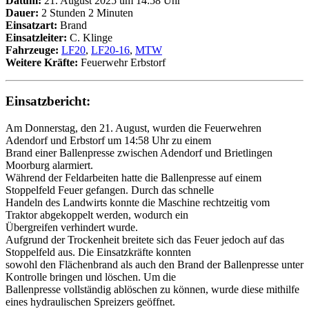
Datum:
21. August 2025 um 14:58 Uhr
Dauer:
2 Stunden 2 Minuten
Einsatzart:
Brand
Einsatzleiter:
C. Klinge
Fahrzeuge:
LF20
,
LF20-16
,
MTW
Weitere Kräfte:
Feuerwehr Erbstorf
Einsatzbericht:
Am Donnerstag, den 21. August, wurden die Feuerwehren
Adendorf und Erbstorf um 14:58 Uhr zu einem
Brand einer Ballenpresse zwischen Adendorf und Brietlingen
Moorburg alarmiert.
Während der Feldarbeiten hatte die Ballenpresse auf einem
Stoppelfeld Feuer gefangen. Durch das schnelle
Handeln des Landwirts konnte die Maschine rechtzeitig vom
Traktor abgekoppelt werden, wodurch ein
Übergreifen verhindert wurde.
Aufgrund der Trockenheit breitete sich das Feuer jedoch auf das
Stoppelfeld aus. Die Einsatzkräfte konnten
sowohl den Flächenbrand als auch den Brand der Ballenpresse unter
Kontrolle bringen und löschen. Um die
Ballenpresse vollständig ablöschen zu können, wurde diese mithilfe
eines hydraulischen Spreizers geöffnet.