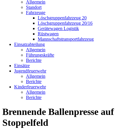
Allgemein
Standort
Fahrzeuge
Löschgruppen­fahrzeug 20
Lösch­gruppen­fahrzeug 20/16
Geräte­wagen Logistik
Rüst­wagen
Mannschafts­transportfahrzeug
Einsatz­abteilung
Allgemein
Führungs­kräfte
Berichte
Einsätze
Jugend­feuerwehr
Allgemein
Berichte
Kinder­feuerwehr
Allgemein
Berichte
Brennende Ballenpresse auf
Stoppelfeld