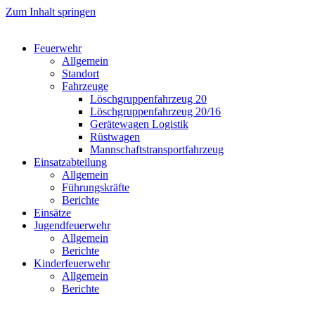
Zum Inhalt springen
Feuerwehr
Allgemein
Standort
Fahrzeuge
Löschgruppen­fahrzeug 20
Lösch­gruppen­fahrzeug 20/16
Geräte­wagen Logistik
Rüst­wagen
Mannschafts­transportfahrzeug
Einsatz­abteilung
Allgemein
Führungs­kräfte
Berichte
Einsätze
Jugend­feuerwehr
Allgemein
Berichte
Kinder­feuerwehr
Allgemein
Berichte