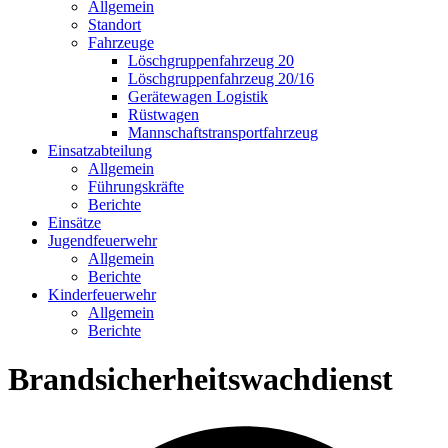
Allgemein
Standort
Fahrzeuge
Löschgruppen­fahrzeug 20
Lösch­gruppen­fahrzeug 20/16
Geräte­wagen Logistik
Rüst­wagen
Mannschafts­transportfahrzeug
Einsatz­abteilung
Allgemein
Führungs­kräfte
Berichte
Einsätze
Jugend­feuerwehr
Allgemein
Berichte
Kinder­feuerwehr
Allgemein
Berichte
Brandsicherheitswachdienst