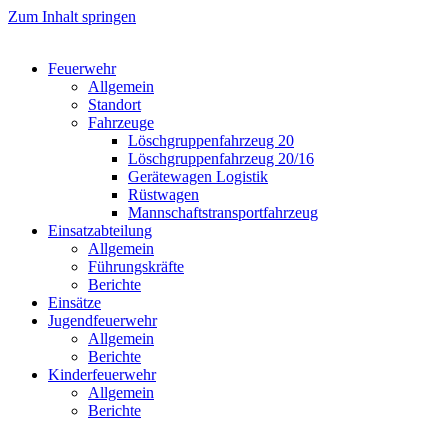
Zum Inhalt springen
Feuerwehr
Allgemein
Standort
Fahrzeuge
Löschgruppen­fahrzeug 20
Lösch­gruppen­fahrzeug 20/16
Geräte­wagen Logistik
Rüst­wagen
Mannschafts­transportfahrzeug
Einsatz­abteilung
Allgemein
Führungs­kräfte
Berichte
Einsätze
Jugend­feuerwehr
Allgemein
Berichte
Kinder­feuerwehr
Allgemein
Berichte