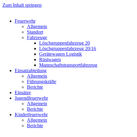
Zum Inhalt springen
Feuerwehr
Allgemein
Standort
Fahrzeuge
Löschgruppen­fahrzeug 20
Lösch­gruppen­fahrzeug 20/16
Geräte­wagen Logistik
Rüst­wagen
Mannschafts­transportfahrzeug
Einsatz­abteilung
Allgemein
Führungs­kräfte
Berichte
Einsätze
Jugend­feuerwehr
Allgemein
Berichte
Kinder­feuerwehr
Allgemein
Berichte