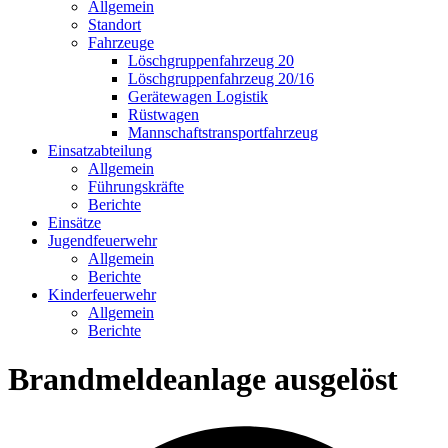
Allgemein
Standort
Fahrzeuge
Löschgruppen­fahrzeug 20
Lösch­gruppen­fahrzeug 20/16
Geräte­wagen Logistik
Rüst­wagen
Mannschafts­transportfahrzeug
Einsatz­abteilung
Allgemein
Führungs­kräfte
Berichte
Einsätze
Jugend­feuerwehr
Allgemein
Berichte
Kinder­feuerwehr
Allgemein
Berichte
Brandmeldeanlage ausgelöst