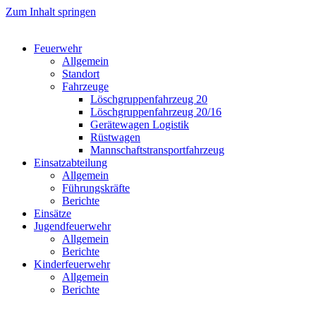
Zum Inhalt springen
Feuerwehr
Allgemein
Standort
Fahrzeuge
Löschgruppen­fahrzeug 20
Lösch­gruppen­fahrzeug 20/16
Geräte­wagen Logistik
Rüst­wagen
Mannschafts­transportfahrzeug
Einsatz­abteilung
Allgemein
Führungs­kräfte
Berichte
Einsätze
Jugend­feuerwehr
Allgemein
Berichte
Kinder­feuerwehr
Allgemein
Berichte