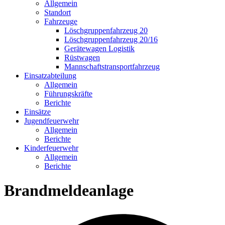
Allgemein
Standort
Fahrzeuge
Löschgruppen­fahrzeug 20
Lösch­gruppen­fahrzeug 20/16
Geräte­wagen Logistik
Rüst­wagen
Mannschafts­transportfahrzeug
Einsatz­abteilung
Allgemein
Führungs­kräfte
Berichte
Einsätze
Jugend­feuerwehr
Allgemein
Berichte
Kinder­feuerwehr
Allgemein
Berichte
Brandmeldeanlage