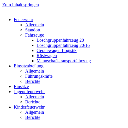
Zum Inhalt springen
Feuerwehr
Allgemein
Standort
Fahrzeuge
Löschgruppen­fahrzeug 20
Lösch­gruppen­fahrzeug 20/16
Geräte­wagen Logistik
Rüst­wagen
Mannschafts­transportfahrzeug
Einsatz­abteilung
Allgemein
Führungs­kräfte
Berichte
Einsätze
Jugend­feuerwehr
Allgemein
Berichte
Kinder­feuerwehr
Allgemein
Berichte