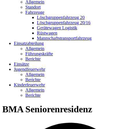
Allgemein
Standort
Fahrzeuge
Löschgruppen­fahrzeug 20
Lösch­gruppen­fahrzeug 20/16
Geräte­wagen Logistik
Rüst­wagen
Mannschafts­transportfahrzeug
Einsatz­abteilung
Allgemein
Führungs­kräfte
Berichte
Einsätze
Jugend­feuerwehr
Allgemein
Berichte
Kinder­feuerwehr
Allgemein
Berichte
BMA Seniorenresidenz