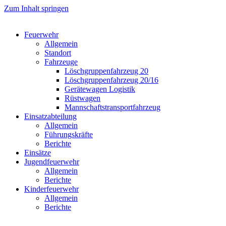
Zum Inhalt springen
Feuerwehr
Allgemein
Standort
Fahrzeuge
Löschgruppen­fahrzeug 20
Lösch­gruppen­fahrzeug 20/16
Geräte­wagen Logistik
Rüst­wagen
Mannschafts­transportfahrzeug
Einsatz­abteilung
Allgemein
Führungs­kräfte
Berichte
Einsätze
Jugend­feuerwehr
Allgemein
Berichte
Kinder­feuerwehr
Allgemein
Berichte