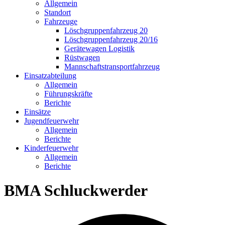
Allgemein
Standort
Fahrzeuge
Löschgruppen­fahrzeug 20
Lösch­gruppen­fahrzeug 20/16
Geräte­wagen Logistik
Rüst­wagen
Mannschafts­transportfahrzeug
Einsatz­abteilung
Allgemein
Führungs­kräfte
Berichte
Einsätze
Jugend­feuerwehr
Allgemein
Berichte
Kinder­feuerwehr
Allgemein
Berichte
BMA Schluckwerder