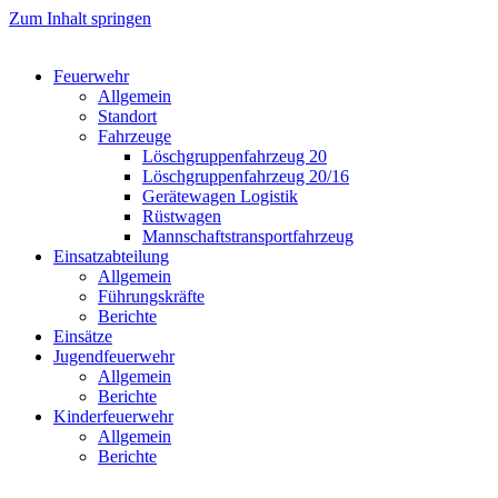
Zum Inhalt springen
Feuerwehr
Allgemein
Standort
Fahrzeuge
Löschgruppen­fahrzeug 20
Lösch­gruppen­fahrzeug 20/16
Geräte­wagen Logistik
Rüst­wagen
Mannschafts­transportfahrzeug
Einsatz­abteilung
Allgemein
Führungs­kräfte
Berichte
Einsätze
Jugend­feuerwehr
Allgemein
Berichte
Kinder­feuerwehr
Allgemein
Berichte