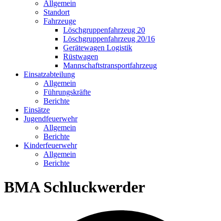
Allgemein
Standort
Fahrzeuge
Löschgruppen­fahrzeug 20
Lösch­gruppen­fahrzeug 20/16
Geräte­wagen Logistik
Rüst­wagen
Mannschafts­transportfahrzeug
Einsatz­abteilung
Allgemein
Führungs­kräfte
Berichte
Einsätze
Jugend­feuerwehr
Allgemein
Berichte
Kinder­feuerwehr
Allgemein
Berichte
BMA Schluckwerder