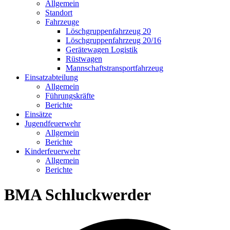
Allgemein
Standort
Fahrzeuge
Löschgruppen­fahrzeug 20
Lösch­gruppen­fahrzeug 20/16
Geräte­wagen Logistik
Rüst­wagen
Mannschafts­transportfahrzeug
Einsatz­abteilung
Allgemein
Führungs­kräfte
Berichte
Einsätze
Jugend­feuerwehr
Allgemein
Berichte
Kinder­feuerwehr
Allgemein
Berichte
BMA Schluckwerder