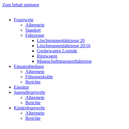
Zum Inhalt springen
Feuerwehr
Allgemein
Standort
Fahrzeuge
Löschgruppen­fahrzeug 20
Lösch­gruppen­fahrzeug 20/16
Geräte­wagen Logistik
Rüst­wagen
Mannschafts­transportfahrzeug
Einsatz­abteilung
Allgemein
Führungs­kräfte
Berichte
Einsätze
Jugend­feuerwehr
Allgemein
Berichte
Kinder­feuerwehr
Allgemein
Berichte