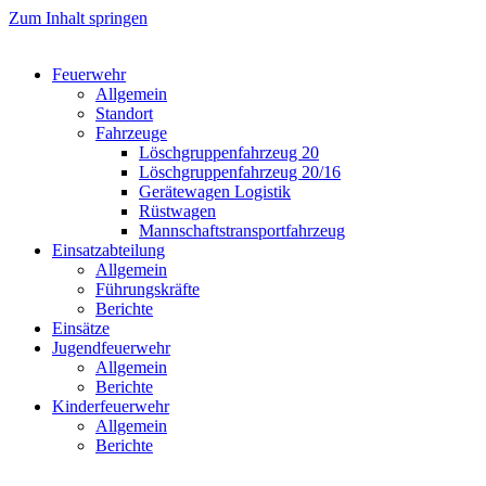
Zum Inhalt springen
Feuerwehr
Allgemein
Standort
Fahrzeuge
Löschgruppen­fahrzeug 20
Lösch­gruppen­fahrzeug 20/16
Geräte­wagen Logistik
Rüst­wagen
Mannschafts­transportfahrzeug
Einsatz­abteilung
Allgemein
Führungs­kräfte
Berichte
Einsätze
Jugend­feuerwehr
Allgemein
Berichte
Kinder­feuerwehr
Allgemein
Berichte