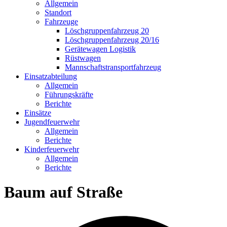
Allgemein
Standort
Fahrzeuge
Löschgruppen­fahrzeug 20
Lösch­gruppen­fahrzeug 20/16
Geräte­wagen Logistik
Rüst­wagen
Mannschafts­transportfahrzeug
Einsatz­abteilung
Allgemein
Führungs­kräfte
Berichte
Einsätze
Jugend­feuerwehr
Allgemein
Berichte
Kinder­feuerwehr
Allgemein
Berichte
Baum auf Straße