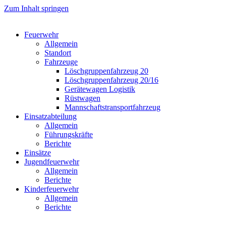
Zum Inhalt springen
Feuerwehr
Allgemein
Standort
Fahrzeuge
Löschgruppen­fahrzeug 20
Lösch­gruppen­fahrzeug 20/16
Geräte­wagen Logistik
Rüst­wagen
Mannschafts­transportfahrzeug
Einsatz­abteilung
Allgemein
Führungs­kräfte
Berichte
Einsätze
Jugend­feuerwehr
Allgemein
Berichte
Kinder­feuerwehr
Allgemein
Berichte