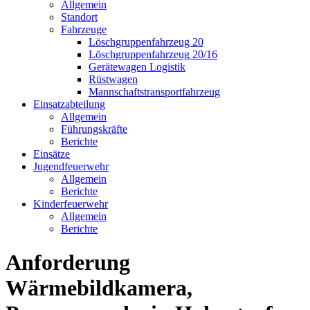
Allgemein
Standort
Fahrzeuge
Löschgruppen­fahrzeug 20
Lösch­gruppen­fahrzeug 20/16
Geräte­wagen Logistik
Rüst­wagen
Mannschafts­transportfahrzeug
Einsatz­abteilung
Allgemein
Führungs­kräfte
Berichte
Einsätze
Jugend­feuerwehr
Allgemein
Berichte
Kinder­feuerwehr
Allgemein
Berichte
Anforderung
Wärmebildkamera,