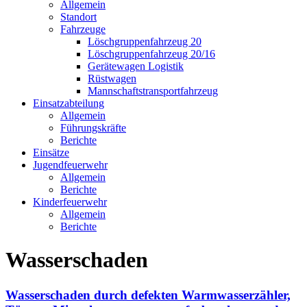
Allgemein
Standort
Fahrzeuge
Löschgruppen­fahrzeug 20
Lösch­gruppen­fahrzeug 20/16
Geräte­wagen Logistik
Rüst­wagen
Mannschafts­transportfahrzeug
Einsatz­abteilung
Allgemein
Führungs­kräfte
Berichte
Einsätze
Jugend­feuerwehr
Allgemein
Berichte
Kinder­feuerwehr
Allgemein
Berichte
Wasserschaden
Wasserschaden durch defekten Warmwasserzähler,