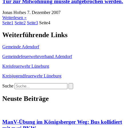
Tür zur Mitwohnung musste aufgebrochen werden.
Jonas Hofses
7. Dezember 2007
Weiterlesen »
Seite
1
Seite
2
Seite
3
Seite
4
Weiterführende Links
Gemeinde Adendorf
Gemeindefeuerwehrverband Adendorf
Kreisfeuerwehr Lüneburg
Kreisjugendfeuerwehr Lüneburg
Suche
Neuste Beiträge
ManV-Übung im Königsberger Weg: Bus kollidiert