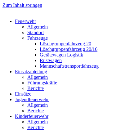
Zum Inhalt springen
Feuerwehr
Allgemein
Standort
Fahrzeuge
Löschgruppen­fahrzeug 20
Lösch­gruppen­fahrzeug 20/16
Geräte­wagen Logistik
Rüst­wagen
Mannschafts­transportfahrzeug
Einsatz­abteilung
Allgemein
Führungs­kräfte
Berichte
Einsätze
Jugend­feuerwehr
Allgemein
Berichte
Kinder­feuerwehr
Allgemein
Berichte