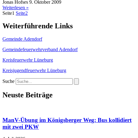
Jonas Hofses
9. Oktober 2009
Weiterlesen »
Seite
1
Seite
2
Weiterführende Links
Gemeinde Adendorf
Gemeindefeuerwehrverband Adendorf
Kreisfeuerwehr Lüneburg
Kreisjugendfeuerwehr Lüneburg
Suche
Neuste Beiträge
ManV-Übung im Königsberger Weg: Bus kollidiert
mit zwei PKW