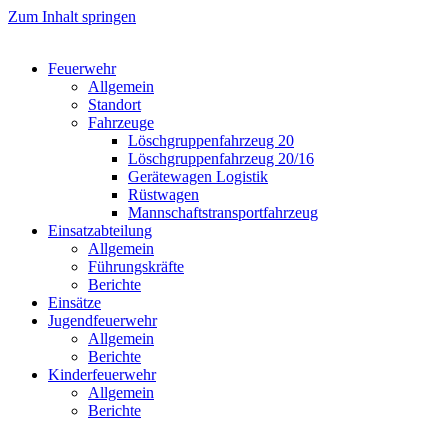
Zum Inhalt springen
Feuerwehr
Allgemein
Standort
Fahrzeuge
Löschgruppen­fahrzeug 20
Lösch­gruppen­fahrzeug 20/16
Geräte­wagen Logistik
Rüst­wagen
Mannschafts­transportfahrzeug
Einsatz­abteilung
Allgemein
Führungs­kräfte
Berichte
Einsätze
Jugend­feuerwehr
Allgemein
Berichte
Kinder­feuerwehr
Allgemein
Berichte