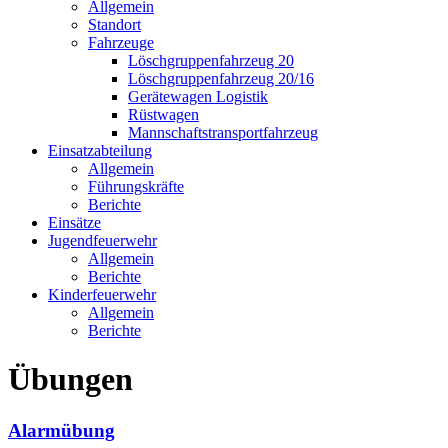
Allgemein
Standort
Fahrzeuge
Löschgruppen­fahrzeug 20
Lösch­gruppen­fahrzeug 20/16
Geräte­wagen Logistik
Rüst­wagen
Mannschafts­transportfahrzeug
Einsatz­abteilung
Allgemein
Führungs­kräfte
Berichte
Einsätze
Jugend­feuerwehr
Allgemein
Berichte
Kinder­feuerwehr
Allgemein
Berichte
Übungen
Alarmübung