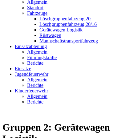
Allgemein
Standort
Fahrzeuge
Löschgruppen­fahrzeug 20
Lösch­gruppen­fahrzeug 20/16
Geräte­wagen Logistik
Rüst­wagen
Mannschafts­transportfahrzeug
Einsatz­abteilung
Allgemein
Führungs­kräfte
Berichte
Einsätze
Jugend­feuerwehr
Allgemein
Berichte
Kinder­feuerwehr
Allgemein
Berichte
Gruppen 2: Gerätewagen