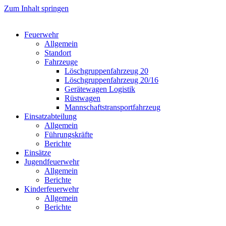
Zum Inhalt springen
Feuerwehr
Allgemein
Standort
Fahrzeuge
Löschgruppen­fahrzeug 20
Lösch­gruppen­fahrzeug 20/16
Geräte­wagen Logistik
Rüst­wagen
Mannschafts­transportfahrzeug
Einsatz­abteilung
Allgemein
Führungs­kräfte
Berichte
Einsätze
Jugend­feuerwehr
Allgemein
Berichte
Kinder­feuerwehr
Allgemein
Berichte