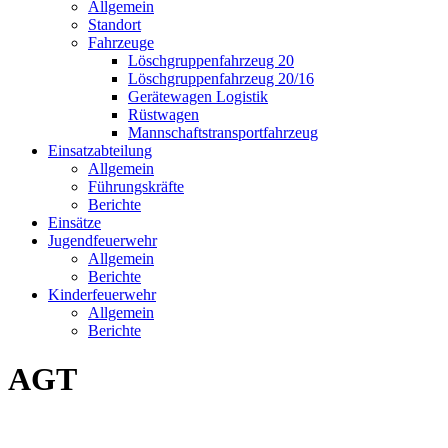
Allgemein
Standort
Fahrzeuge
Löschgruppen­fahrzeug 20
Lösch­gruppen­fahrzeug 20/16
Geräte­wagen Logistik
Rüst­wagen
Mannschafts­transportfahrzeug
Einsatz­abteilung
Allgemein
Führungs­kräfte
Berichte
Einsätze
Jugend­feuerwehr
Allgemein
Berichte
Kinder­feuerwehr
Allgemein
Berichte
AGT