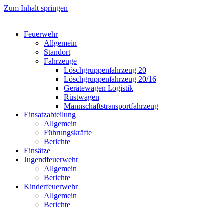
Zum Inhalt springen
Feuerwehr
Allgemein
Standort
Fahrzeuge
Löschgruppen­fahrzeug 20
Lösch­gruppen­fahrzeug 20/16
Geräte­wagen Logistik
Rüst­wagen
Mannschafts­transportfahrzeug
Einsatz­abteilung
Allgemein
Führungs­kräfte
Berichte
Einsätze
Jugend­feuerwehr
Allgemein
Berichte
Kinder­feuerwehr
Allgemein
Berichte