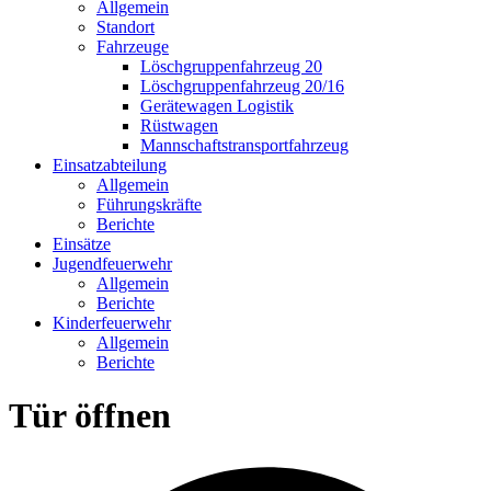
Allgemein
Standort
Fahrzeuge
Löschgruppen­fahrzeug 20
Lösch­gruppen­fahrzeug 20/16
Geräte­wagen Logistik
Rüst­wagen
Mannschafts­transportfahrzeug
Einsatz­abteilung
Allgemein
Führungs­kräfte
Berichte
Einsätze
Jugend­feuerwehr
Allgemein
Berichte
Kinder­feuerwehr
Allgemein
Berichte
Tür öffnen