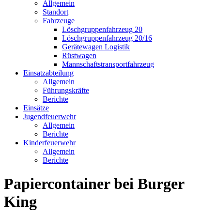
Allgemein
Standort
Fahrzeuge
Löschgruppen­fahrzeug 20
Lösch­gruppen­fahrzeug 20/16
Geräte­wagen Logistik
Rüst­wagen
Mannschafts­transportfahrzeug
Einsatz­abteilung
Allgemein
Führungs­kräfte
Berichte
Einsätze
Jugend­feuerwehr
Allgemein
Berichte
Kinder­feuerwehr
Allgemein
Berichte
Papiercontainer bei Burger
King