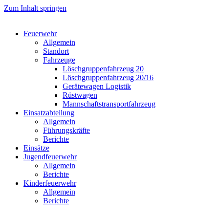
Zum Inhalt springen
Feuerwehr
Allgemein
Standort
Fahrzeuge
Löschgruppen­fahrzeug 20
Lösch­gruppen­fahrzeug 20/16
Geräte­wagen Logistik
Rüst­wagen
Mannschafts­transportfahrzeug
Einsatz­abteilung
Allgemein
Führungs­kräfte
Berichte
Einsätze
Jugend­feuerwehr
Allgemein
Berichte
Kinder­feuerwehr
Allgemein
Berichte