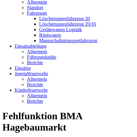
Allgemein
Standort
Fahrzeuge
Löschgruppen­fahrzeug 20
Lösch­gruppen­fahrzeug 20/16
Geräte­wagen Logistik
Rüst­wagen
Mannschafts­transportfahrzeug
Einsatz­abteilung
Allgemein
Führungs­kräfte
Berichte
Einsätze
Jugend­feuerwehr
Allgemein
Berichte
Kinder­feuerwehr
Allgemein
Berichte
Fehlfunktion BMA
Hagebaumarkt