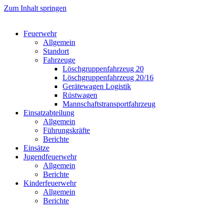
Zum Inhalt springen
Feuerwehr
Allgemein
Standort
Fahrzeuge
Löschgruppen­fahrzeug 20
Lösch­gruppen­fahrzeug 20/16
Geräte­wagen Logistik
Rüst­wagen
Mannschafts­transportfahrzeug
Einsatz­abteilung
Allgemein
Führungs­kräfte
Berichte
Einsätze
Jugend­feuerwehr
Allgemein
Berichte
Kinder­feuerwehr
Allgemein
Berichte