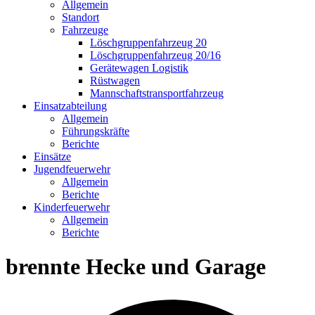
Allgemein
Standort
Fahrzeuge
Löschgruppen­fahrzeug 20
Lösch­gruppen­fahrzeug 20/16
Geräte­wagen Logistik
Rüst­wagen
Mannschafts­transportfahrzeug
Einsatz­abteilung
Allgemein
Führungs­kräfte
Berichte
Einsätze
Jugend­feuerwehr
Allgemein
Berichte
Kinder­feuerwehr
Allgemein
Berichte
brennte Hecke und Garage