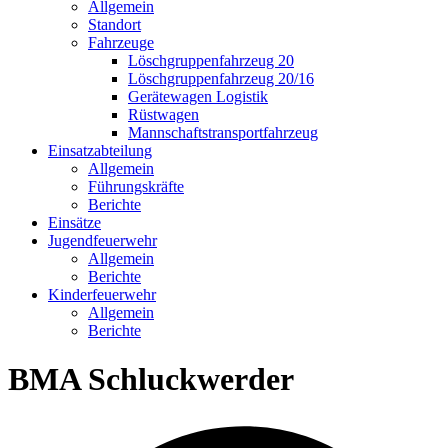
Allgemein
Standort
Fahrzeuge
Löschgruppen­fahrzeug 20
Lösch­gruppen­fahrzeug 20/16
Geräte­wagen Logistik
Rüst­wagen
Mannschafts­transportfahrzeug
Einsatz­abteilung
Allgemein
Führungs­kräfte
Berichte
Einsätze
Jugend­feuerwehr
Allgemein
Berichte
Kinder­feuerwehr
Allgemein
Berichte
BMA Schluckwerder