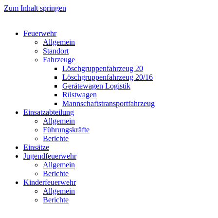
Zum Inhalt springen
Feuerwehr
Allgemein
Standort
Fahrzeuge
Löschgruppen­fahrzeug 20
Lösch­gruppen­fahrzeug 20/16
Geräte­wagen Logistik
Rüst­wagen
Mannschafts­transportfahrzeug
Einsatz­abteilung
Allgemein
Führungs­kräfte
Berichte
Einsätze
Jugend­feuerwehr
Allgemein
Berichte
Kinder­feuerwehr
Allgemein
Berichte