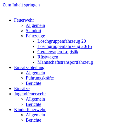
Zum Inhalt springen
Feuerwehr
Allgemein
Standort
Fahrzeuge
Löschgruppen­fahrzeug 20
Lösch­gruppen­fahrzeug 20/16
Geräte­wagen Logistik
Rüst­wagen
Mannschafts­transportfahrzeug
Einsatz­abteilung
Allgemein
Führungs­kräfte
Berichte
Einsätze
Jugend­feuerwehr
Allgemein
Berichte
Kinder­feuerwehr
Allgemein
Berichte