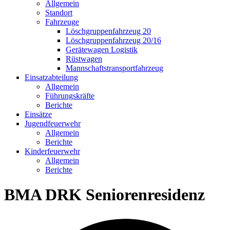
Allgemein
Standort
Fahrzeuge
Löschgruppen­fahrzeug 20
Lösch­gruppen­fahrzeug 20/16
Geräte­wagen Logistik
Rüst­wagen
Mannschafts­transportfahrzeug
Einsatz­abteilung
Allgemein
Führungs­kräfte
Berichte
Einsätze
Jugend­feuerwehr
Allgemein
Berichte
Kinder­feuerwehr
Allgemein
Berichte
BMA DRK Seniorenresidenz