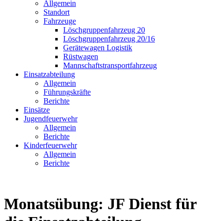
Allgemein
Standort
Fahrzeuge
Löschgruppen­fahrzeug 20
Lösch­gruppen­fahrzeug 20/16
Geräte­wagen Logistik
Rüst­wagen
Mannschafts­transportfahrzeug
Einsatz­abteilung
Allgemein
Führungs­kräfte
Berichte
Einsätze
Jugend­feuerwehr
Allgemein
Berichte
Kinder­feuerwehr
Allgemein
Berichte
Monatsübung: JF Dienst für