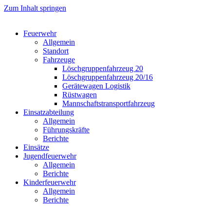
Zum Inhalt springen
Feuerwehr
Allgemein
Standort
Fahrzeuge
Löschgruppen­fahrzeug 20
Lösch­gruppen­fahrzeug 20/16
Geräte­wagen Logistik
Rüst­wagen
Mannschafts­transportfahrzeug
Einsatz­abteilung
Allgemein
Führungs­kräfte
Berichte
Einsätze
Jugend­feuerwehr
Allgemein
Berichte
Kinder­feuerwehr
Allgemein
Berichte